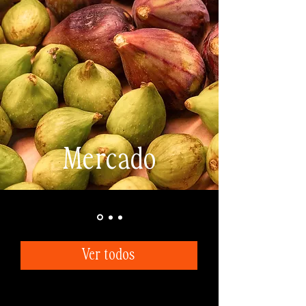
Mercado
Ver todos